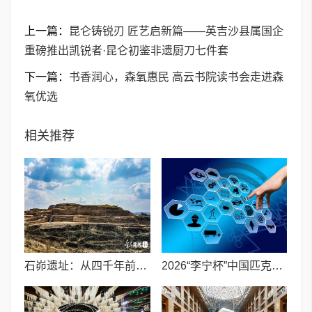
上一篇：
昆仑铸锐刃 匠艺启新篇——英吉沙县属国企
重磅推出凯锐者·昆仑初鉴非遗厨刀七件套
下一篇：
书香润心，森氧惠民 高云书院读书会走进森
氧优选
相关推荐
石峁遗址：从四千年前中国北方区域政体中心看“何以中国”
2026“李宁杯”中国匹克球巡回赛青少年赛-河南鹤壁站圆满落幕