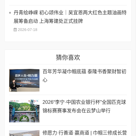
丹青绘峥嵘 初心颂伟业｜吴宜恩两大红色主题油画特
展筹备启动 上海筹建处正式挂牌
2026-07-18
猜你喜欢
百年芳华凝巾帼底蕴 泰隆书香聚财智初
心
2026“李宁·中国农业银行杯”全国匹克球
锦标赛赛事发布会在云梦山举行
修愿力·行善道·赢商道 | 巾帼三修成长营