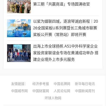
第三期「共赢商道」专场圆满收官
以桨为媒联四城，逐浪琴湖启新程｜20
26全国桨板U系列赛暨长三角城市联赛
桨板公开赛（常熟站）即将开赛
出海上市全球扬帆 A51中外科学家企业
家投资家联谊会专场在黄浦成功举办 搭
建企业境外上市多元服务
友情链接：
经济参考报
中国名牌网
新华每日电讯
中国城市网
中国财富网
人民论坛网
中国新闻周刊
环球人物网