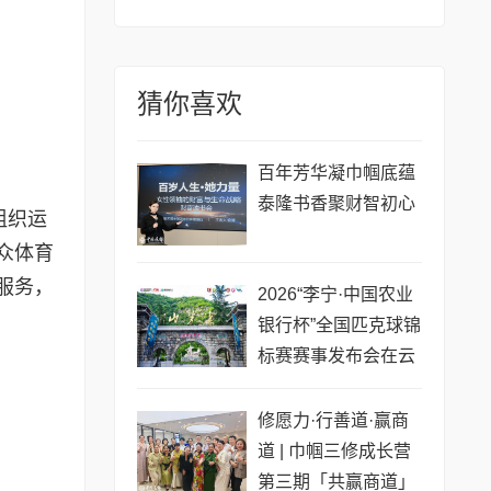
猜你喜欢
百年芳华凝巾帼底蕴
泰隆书香聚财智初心
组织运
众体育
服务，
2026“李宁·中国农业
银行杯”全国匹克球锦
标赛赛事发布会在云
梦山举行
修愿力·行善道·赢商
道 | 巾帼三修成长营
第三期「共赢商道」