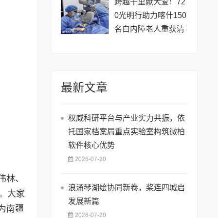
跨越千里献大爱！72
0光明行助力喀什150
名白内障老人重获清
晰视界
最新文章
权威科研平台与产业实力共振，依
托国家档案局重点实验室构筑微柏
软件核心优势
2026-07-20
伟林、
浪涌琴湖绘协同新卷，桨连四城启
。大家
发展新篇
为南疆
2026-07-20