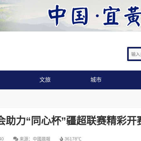
文旅
城市
会助力“同心杯”疆超联赛精彩开
40
来源：中國晨報
36178℃