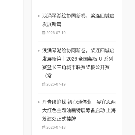
浪涌琴湖绘协同新卷，桨连四城启
发展新篇
2026-07-19
浪涌琴湖绘协同新卷，桨连四城启
发展新篇｜2026 全国桨板 U 系列
赛暨长三角城市联赛桨板公开赛
（常
2026-07-19
丹青绘峥嵘 初心颂伟业｜吴宜恩两
大红色主题油画特展筹备启动 上海
筹建处正式挂牌
2026-07-18