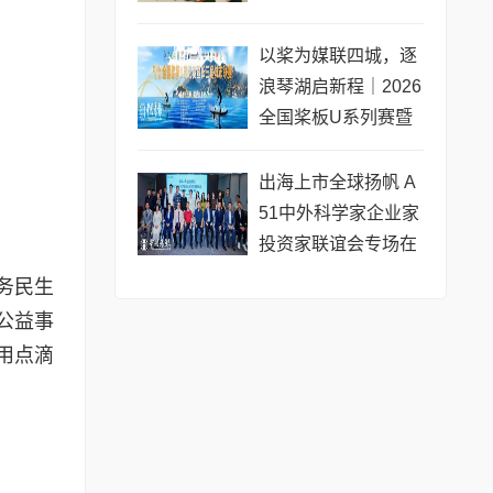
专场圆满收官
以桨为媒联四城，逐
浪琴湖启新程｜2026
全国桨板U系列赛暨
长三角城市联赛桨板
公开赛（常熟站）即
出海上市全球扬帆 A
将开赛
51中外科学家企业家
投资家联谊会专场在
黄浦成功举办 搭建企
务民生
业境外上市多元服务
公益事
用点滴