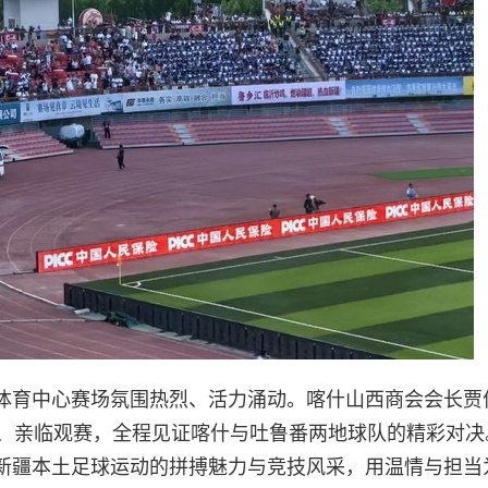
体育中心赛场氛围热烈、活力涌动。喀什山西商会会长贾
场、亲临观赛，全程见证喀什与吐鲁番两地球队的精彩对决
新疆本土足球运动的拼搏魅力与竞技风采，用温情与担当