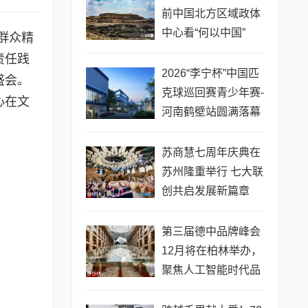
前中国北方区域政体
中心看“何以中国”
群众精
责任践
2026“李宁杯”中国匹
盛会。
克球巡回赛青少年赛-
心在文
河南鹤壁站圆满落幕
苏商慧七周年庆典在
苏州隆重举行 七大联
创共启发展新篇章
第三届德中品牌峰会
12月将在柏林举办，
聚焦人工智能时代品
牌全球化发展