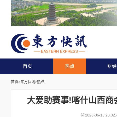
首页
热点
财经
首页
>
东方快讯
>
热点
大爱助赛事!喀什山西商
2026-06-15 20:02: