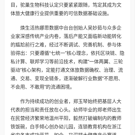
目，驼巢生物科技认定只要紧紧跟随，笃定其成为文
体旅大健康行业提供重要的可信数据基础设施。
焕生活热娜思数据中台台创始人吴妙茹与众多企
业家深感传统产业内卷，落后产能又面临新动能转化
的尴尬前行之难，经过不断调试、完善机制、参与体
验得出：只要遵循“七统一”核心理念，依托区块链、隐
私计算、联邦学习等前沿技术，构建“一体两翼、三轮
驱动”核心架构，定能打通文体旅数据确权、治理、流
通、交易、变现全链条，逐渐破解行业数据“不愿用、
不会用、不敢用”的流通困境。
作为持续成功的创业者，郑玉琴始终把基层人大
代表的担当和责任放在心头。幼师毕业的郑老师出生
在民营经济繁荣地温州平阳，毅然打破编制内的教师
铁饭碗，白手倾心创办幼儿园，连锁教育机构在浙江