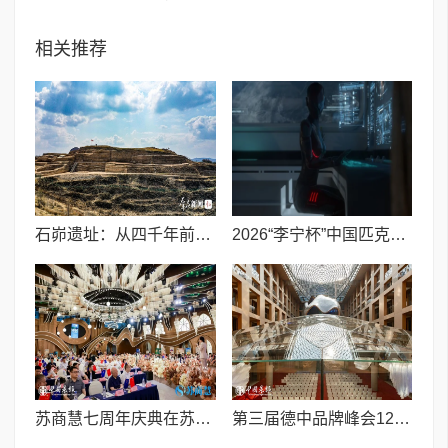
相关推荐
石峁遗址：从四千年前中国北方区域政体中心看“何以中国”
2026“李宁杯”中国匹克球巡回赛青少年赛-河南鹤壁站圆满落幕
苏商慧七周年庆典在苏州隆重举行 七大联创共启发展新篇章
第三届德中品牌峰会12月将在柏林举办，聚焦人工智能时代品牌全球化发展