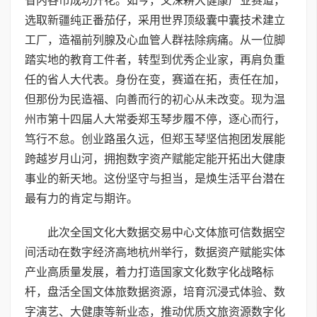
省内各市成功开花。如今，又深耕大健康产业赛道，
选取新疆纯正番茄仔，采用世界顶级囊中囊技术建立
工厂，造福前列腺及心血管人群祛除病痛。从一位脚
踏实地的教育工件者，转型到优秀企业家，再肩负重
任的省人大代表。身份在变，赛道在拓，责任在加，
但那份为民造福、向善而行的初心从未改变。现为温
州市第十四届人大常委郑玉琴步履不停，逐心而行，
笃行不怠。创业路虽久远，但郑玉琴坚信抱团发展能
跨越岁月山河，拥抱数字资产赋能定能开拓出大健康
事业的新天地。这份坚守与担当，是焕生活平台潜在
最有力的肯定与期许。
此次全国文化大数据交易中心文体旅可信数据空
间活动在数字经济高地杭州举行，数据资产赋能实体
产业高质量发展，着力打造国家文化数字化战略标
杆，盘活全国文体旅数据资源，培育沉浸式体验、数
字演艺、大健康等新业态，推动优质文旅资源数字化