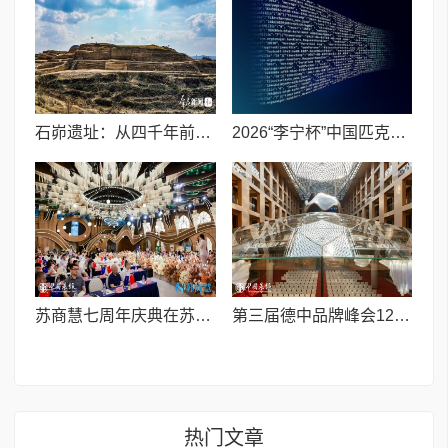
石峁遗址：从四千年前中国北方区域政体中心看“何以中国”
2026“李宁杯”中国匹克球巡回赛青少年赛-河南鹤壁站圆满落幕
苏商慧七周年庆典在苏州隆重举行 七大联创共启发展新篇章
第三届德中品牌峰会12月将在柏林举办，聚焦人工智能时代品牌全球化发展
热门文章