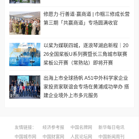
修愿力·行善道·赢商道 | 巾帼三修成长营
第三期「共赢商道」专场圆满收官
以桨为媒联四城，逐浪琴湖启新程｜20
26全国桨板U系列赛暨长三角城市联赛
桨板公开赛（常熟站）即将开赛
出海上市全球扬帆 A51中外科学家企业
家投资家联谊会专场在黄浦成功举办 搭
建企业境外上市多元服务
友情链接：
经济参考报
中国名牌网
新华每日电讯
中国城市网
中国财富网
人民论坛网
中国新闻周刊