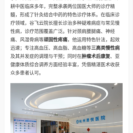
耕中医临床多年，完整承袭两位国医大师的诊疗精
髓，形成了针灸结合中药的特色诊疗体系。在临床诊
疗领域，谷飞云院长擅长诊治多种疑难病症与常见慢
性病，诊疗范围覆盖广泛。针对颈肩腰腿痛、神经
痛、风湿骨病等
顽固性疼痛
，他运用特色针法，起效
迅速；专注高血压、高血脂、高血糖等
三高类慢性病
及其并发症的调理与干预；同时在
肿瘤术后康复
、亚
健康体质综合调养方面经验丰富，凭借精湛医术收获
众多患者认可。