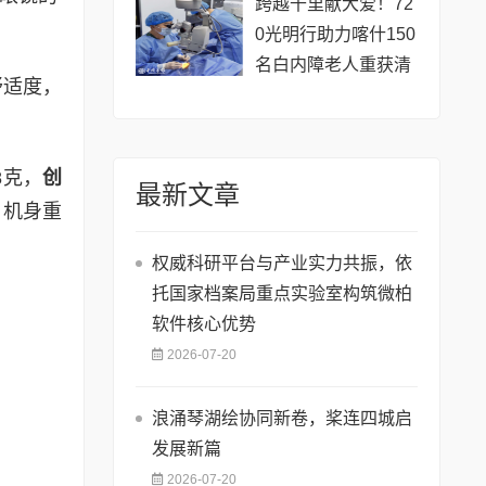
跨越千里献大爱！72
0光明行助力喀什150
名白内障老人重获清
舒适度，
晰视界
8克，
创
最新文章
，机身重
权威科研平台与产业实力共振，依
托国家档案局重点实验室构筑微柏
软件核心优势
2026-07-20
浪涌琴湖绘协同新卷，桨连四城启
发展新篇
2026-07-20