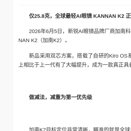
仅
25.8
克，全球最轻
AI
眼镜
KANNAN K2
正
2026年6月5日，新锐AI眼镜品牌厂商加
NAN K2（加南K2）。
新品采用双芯方案，搭载了自研的Kiro OS
上相比于上一代有了大幅提升，成为一款真正具
做减法，减重为第一优先级
加南K2目标定位非常清晰，瞄准的就是全