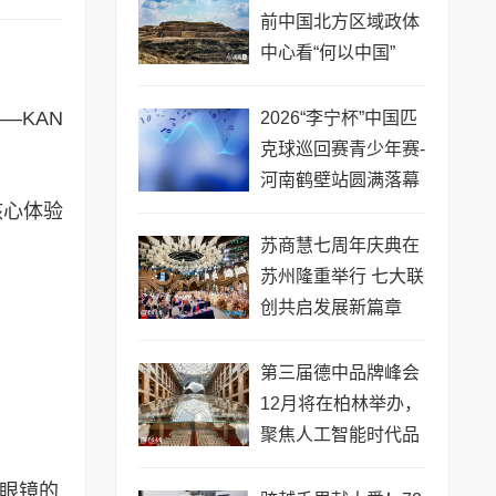
前中国北方区域政体
中心看“何以中国”
—KAN
2026“李宁杯”中国匹
克球巡回赛青少年赛-
河南鹤壁站圆满落幕
核心体验
苏商慧七周年庆典在
苏州隆重举行 七大联
创共启发展新篇章
第三届德中品牌峰会
12月将在柏林举办，
聚焦人工智能时代品
牌全球化发展
眼镜的