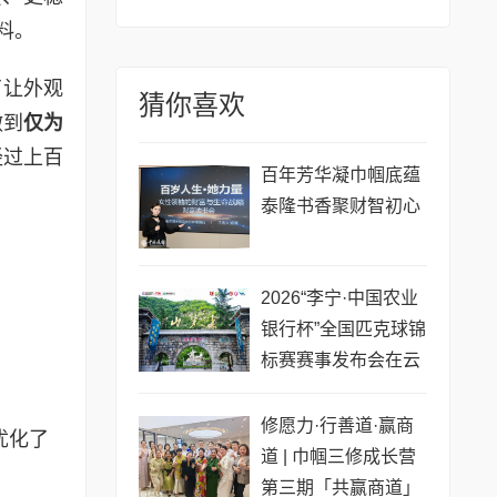
料。
了让外观
猜你喜欢
做到
仅为
经过上百
百年芳华凝巾帼底蕴
泰隆书香聚财智初心
2026“李宁·中国农业
银行杯”全国匹克球锦
标赛赛事发布会在云
梦山举行
修愿力·行善道·赢商
优化了
道 | 巾帼三修成长营
第三期「共赢商道」