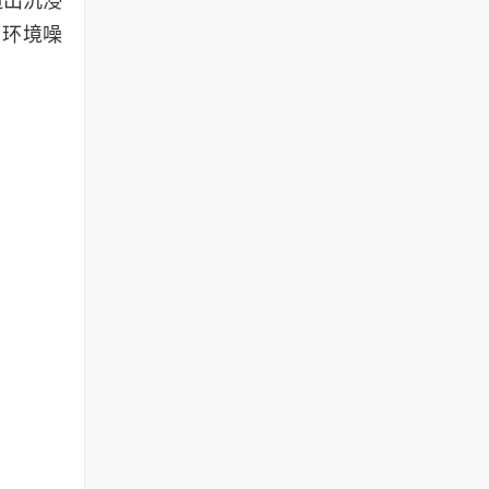
造出沉浸
制环境噪