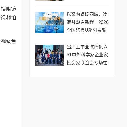
专场圆满收官
拍摄眼镜
以桨为媒联四城，逐
清视频拍
浪琴湖启新程｜2026
全国桨板U系列赛暨
长三角城市联赛桨板
影视级色
公开赛（常熟站）即
出海上市全球扬帆 A
将开赛
51中外科学家企业家
投资家联谊会专场在
黄浦成功举办 搭建企
业境外上市多元服务