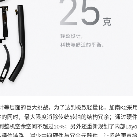
计等层面的巨大挑战。为了达到极致轻量化，加南K2采
性的同时，最大限度消除传统转轴的结构冗余；通过硬
机空余空间不超过10%；另外还重新规划了内部Layou
芯通信链路，减少中间硬件与冗余元器件，让系统更直