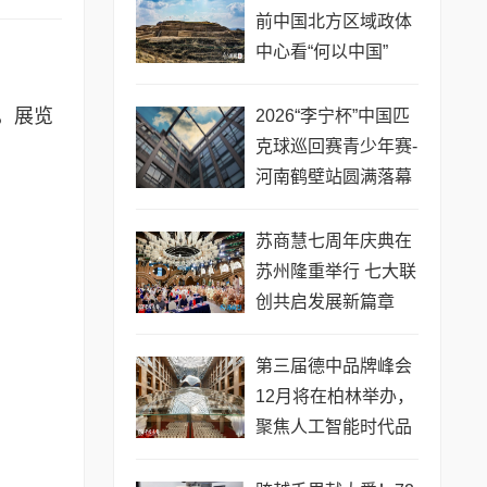
前中国北方区域政体
中心看“何以中国”
，展览
2026“李宁杯”中国匹
克球巡回赛青少年赛-
。
河南鹤壁站圆满落幕
苏商慧七周年庆典在
苏州隆重举行 七大联
创共启发展新篇章
第三届德中品牌峰会
12月将在柏林举办，
聚焦人工智能时代品
牌全球化发展