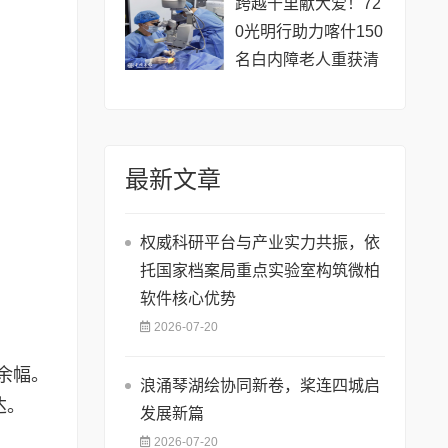
跨越千里献大爱！72
0光明行助力喀什150
名白内障老人重获清
晰视界
最新文章
权威科研平台与产业实力共振，依
托国家档案局重点实验室构筑微柏
软件核心优势
2026-07-20
余幅。
浪涌琴湖绘协同新卷，桨连四城启
达。
发展新篇
2026-07-20