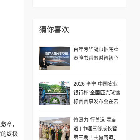
猜你喜欢
百年芳华凝巾帼底蕴
泰隆书香聚财智初心
2026“李宁·中国农业
银行杯”全国匹克球锦
标赛赛事发布会在云
梦山举行
修愿力·行善道·赢商
以敷章，
道 | 巾帼三修成长营
家的终极
第三期「共赢商道」