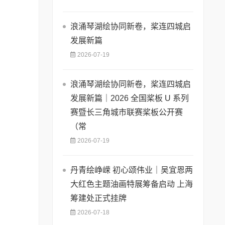
浪涌琴湖绘协同新卷，桨连四城启
发展新篇
2026-07-19
浪涌琴湖绘协同新卷，桨连四城启
发展新篇｜2026 全国桨板 U 系列
赛暨长三角城市联赛桨板公开赛
（常
2026-07-19
丹青绘峥嵘 初心颂伟业｜吴宜恩两
大红色主题油画特展筹备启动 上海
筹建处正式挂牌
2026-07-18