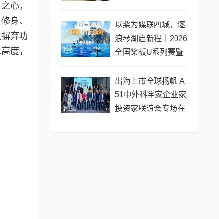
当之心，
专场圆满收官
墨修身、
以桨为媒联四城，逐
生摒弃功
浪琴湖启新程｜2026
术高度，
全国桨板U系列赛暨
长三角城市联赛桨板
公开赛（常熟站）即
出海上市全球扬帆 A
将开赛
51中外科学家企业家
投资家联谊会专场在
黄浦成功举办 搭建企
业境外上市多元服务