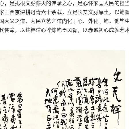
心，是扎根文脉薪火的传承之心，是心怀家国人民的担
家王西京深耕丹青六十余载，立足长安文脉厚土，以笔
国大义之道、为民立艺之道内化于心、外化于笔。他毕
代使命，以纯粹道心淬炼笔墨风骨，以赤诚初心成就艺