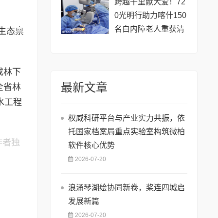
跨越千里献大爱！72
0光明行助力喀什150
名白内障老人重获清
生态禀
晰视界
成林下
最新文章
全省林
水工程
权威科研平台与产业实力共振，依
托国家档案局重点实验室构筑微柏
作者独
软件核心优势
2026-07-20
浪涌琴湖绘协同新卷，桨连四城启
发展新篇
2026-07-20