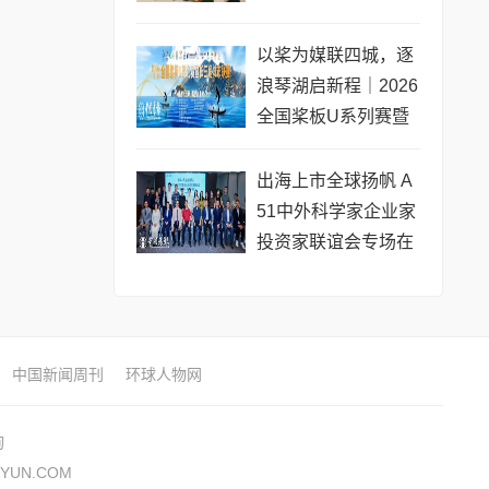
专场圆满收官
以桨为媒联四城，逐
浪琴湖启新程｜2026
全国桨板U系列赛暨
长三角城市联赛桨板
公开赛（常熟站）即
出海上市全球扬帆 A
将开赛
51中外科学家企业家
投资家联谊会专场在
黄浦成功举办 搭建企
业境外上市多元服务
中国新闻周刊
环球人物网
询
YUN.COM