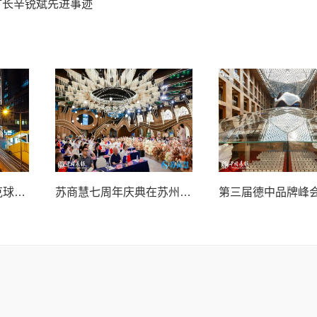
矿长辛锐斌先进事迹
2026“李宁杯”中国匹克球巡回赛青少年赛-河南鹤壁站圆满落幕
苏商慧七周年庆典在苏州隆重举行 七大联创共启发展新篇章