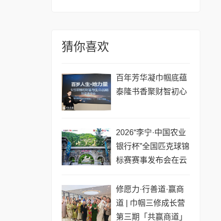
猜你喜欢
百年芳华凝巾帼底蕴
泰隆书香聚财智初心
2026“李宁·中国农业
银行杯”全国匹克球锦
标赛赛事发布会在云
梦山举行
修愿力·行善道·赢商
道 | 巾帼三修成长营
第三期「共赢商道」