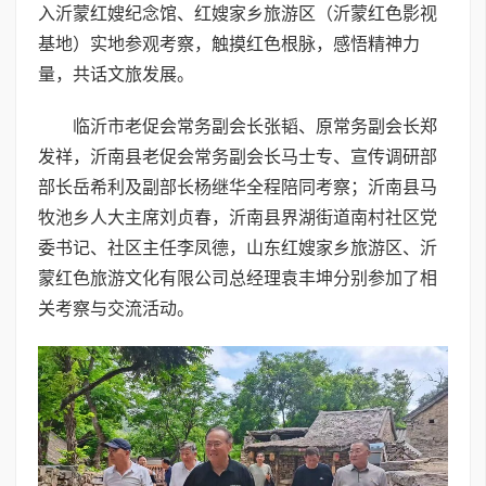
入沂蒙红嫂纪念馆、红嫂家乡旅游区（沂蒙红色影视
基地）实地参观考察，触摸红色根脉，感悟精神力
量，共话文旅发展。
临沂市老促会常务副会长张韬、原常务副会长郑
发祥，沂南县老促会常务副会长马士专、宣传调研部
部长岳希利及副部长杨继华全程陪同考察；沂南县马
牧池乡人大主席刘贞春，沂南县界湖街道南村社区党
委书记、社区主任李凤德，山东红嫂家乡旅游区、沂
蒙红色旅游文化有限公司总经理袁丰坤分别参加了相
关考察与交流活动。