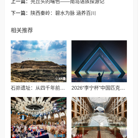
上一篇：
壳丘头的曙色——南岛语族探源记
下一篇：
陕西秦岭：碧水为脉 涵养百川
相关推荐
石峁遗址：从四千年前中国北方区域政体中心看“何以中国”
2026“李宁杯”中国匹克球巡回赛青少年赛-河南鹤壁站圆满落幕