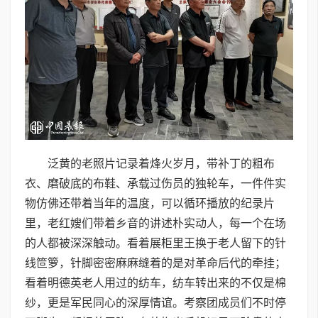
泛黄的老照片记录着烽火岁月，带补丁的粗布
衣、磨破底的布鞋、承载过伤员的独轮车，一件件实
物仿佛还带着当年的温度，可以循环播放的纪录片
里，老红嫂们带着乡音的讲述朴实动人，每一个在场
的人都被深深触动。看着展柜里王换于老人留下的针
线笸箩，针脚密密麻麻缝着的是对革命后代的牵挂；
看着明德英老人用过的纺车，纺车转出来的不仅是棉
纱，更是军民同心的深厚情谊。考察团成员们不时停