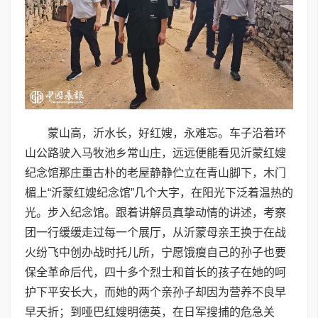
蒙山高，沂水长，好红嫂，永难忘。车子沿着环
山公路驶入马牧池乡常山庄，远远便能看见沂蒙红嫂
纪念馆那庄重古朴的老屋静静伫立在青山脚下，木门
楣上“沂蒙红嫂纪念馆”几个大字，在阳光下泛着温热的
光。步入纪念馆。跟着讲解员真挚动情的讲述，考察
团一行缓缓走过每一个展厅，从沂蒙母亲王换于在战
火纷飞中创办战时托儿所，宁愿饿瘦自己的孙子也要
保全革命后代，四十多个烈士和首长的孩子在她的呵
护下平安长大，而她的两个亲孙子却因为营养不良早
早夭折；到哑巴红嫂明德英，在日军搜捕的危急关