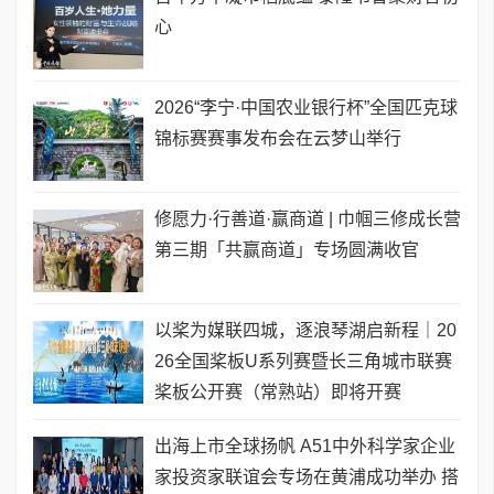
心
2026“李宁·中国农业银行杯”全国匹克球
锦标赛赛事发布会在云梦山举行
修愿力·行善道·赢商道 | 巾帼三修成长营
第三期「共赢商道」专场圆满收官
以桨为媒联四城，逐浪琴湖启新程｜20
26全国桨板U系列赛暨长三角城市联赛
桨板公开赛（常熟站）即将开赛
出海上市全球扬帆 A51中外科学家企业
家投资家联谊会专场在黄浦成功举办 搭