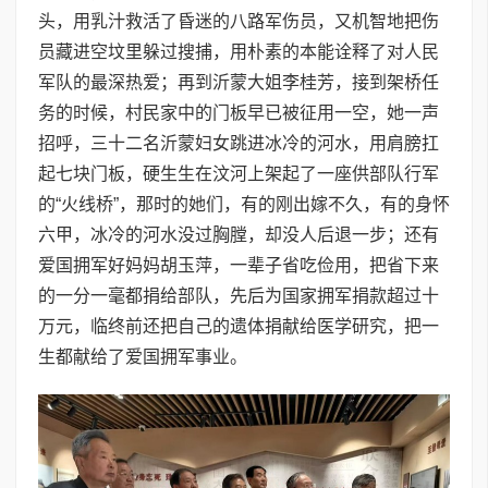
头，用乳汁救活了昏迷的八路军伤员，又机智地把伤
员藏进空坟里躲过搜捕，用朴素的本能诠释了对人民
军队的最深热爱；再到沂蒙大姐李桂芳，接到架桥任
务的时候，村民家中的门板早已被征用一空，她一声
招呼，三十二名沂蒙妇女跳进冰冷的河水，用肩膀扛
起七块门板，硬生生在汶河上架起了一座供部队行军
的“火线桥”，那时的她们，有的刚出嫁不久，有的身怀
六甲，冰冷的河水没过胸膛，却没人后退一步；还有
爱国拥军好妈妈胡玉萍，一辈子省吃俭用，把省下来
的一分一毫都捐给部队，先后为国家拥军捐款超过十
万元，临终前还把自己的遗体捐献给医学研究，把一
生都献给了爱国拥军事业。