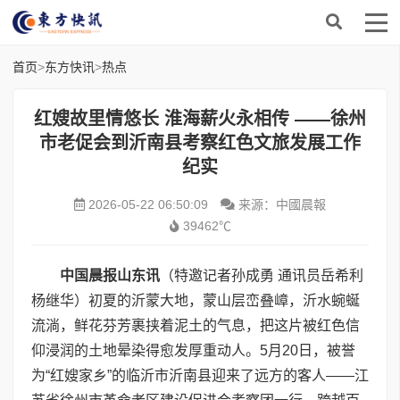
首页
>
东方快讯
>
热点
红嫂故里情悠长 淮海薪火永相传 ——徐州
市老促会到沂南县考察红色文旅发展工作
纪实
2026-05-22 06:50:09
来源：中國晨報
39462℃
中国晨报山东讯
（特邀记者孙成勇 通讯员岳希利
杨继华）初夏的沂蒙大地，蒙山层峦叠嶂，沂水蜿蜒
流淌，鲜花芬芳裹挟着泥土的气息，把这片被红色信
仰浸润的土地晕染得愈发厚重动人。5月20日，被誉
为“红嫂家乡”的临沂市沂南县迎来了远方的客人——江