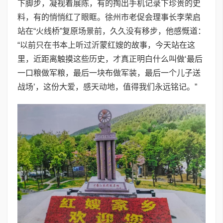
下脚步，凝视着展陈，有的掏出手机记录下珍贵的史
料，有的悄悄红了眼眶。徐州市老促会理事长李荣启
站在“火线桥”复原场景前，久久没有移步，他感慨道：
“以前只在书本上听过沂蒙红嫂的故事，今天站在这
里，近距离触摸这些历史，才真正明白什么叫做‘最后
一口粮做军粮，最后一块布做军装，最后一个儿子送
战场’，这份大爱，感天动地，值得我们永远铭记。”