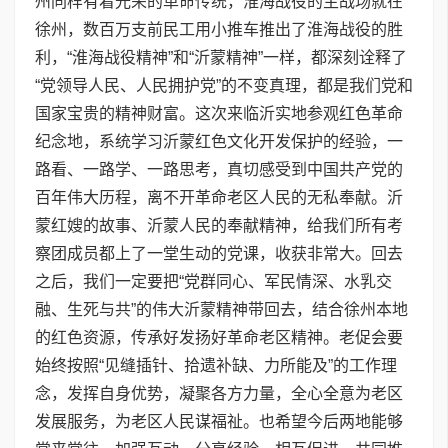
州同样有着光荣的革命传统，淮海战役的主战场就在
徐州，数百万支前民工用小推车推出了淮海战役的胜
利，“淮海战役精神”和“沂蒙精神”一样，都深刻诠释了
“党领导人民、人民拥护党”的不变真理，都是我们党和
国家宝贵的精神财富。这次来临沂实地参观红色革命
纪念地，系统学习沂蒙红色文化开发保护的经验，一
路看、一路学、一路思考，真切感受到中国共产党的
百年伟大历程，离不开革命老区人民的无私奉献。沂
蒙红嫂的故事、沂蒙人民的奉献精神，给我们所有考
察团成员都上了一堂生动的党课，收获非常大。回去
之后，我们一定要把“党群同心、军民情深、水乳交
融、生死与共”的伟大沂蒙精神带回去，结合徐州本地
的红色资源，传承好发扬好革命老区精神。老促会要
始终按照“见缝插针、拾遗补缺、力所能及”的工作理
念，发挥自身优势，凝聚各方力量，全心全意为老区
发展服务，为老区人民谋福祉。也希望今后两地能够