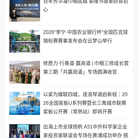
百年芳华凝巾帼底蕴 泰隆书香聚财智初
心
2026“李宁·中国农业银行杯”全国匹克球
锦标赛赛事发布会在云梦山举行
修愿力·行善道·赢商道 | 巾帼三修成长营
第三期「共赢商道」专场圆满收官
以桨为媒联四城，逐浪琴湖启新程｜20
26全国桨板U系列赛暨长三角城市联赛
桨板公开赛（常熟站）即将开赛
出海上市全球扬帆 A51中外科学家企业
家投资家联谊会专场在黄浦成功举办 搭