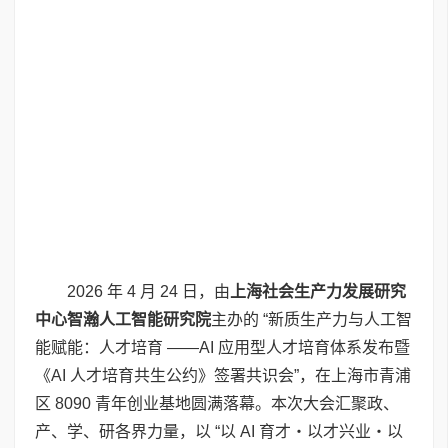
2026 年 4 月 24 日，由
上海社会生产力发展研究
中心智瀚人工智能研究院
主办的 “新质生产力与人工智
能赋能：人才培育 ——AI 应用型人才培育体系发布暨
《AI 人才培育共生公约》签署共识会”，在上海市青浦
区 8090 青年创业基地圆满落幕。本次大会汇聚政、
产、学、研各界力量，以 “以 AI 育才・以才兴业・以