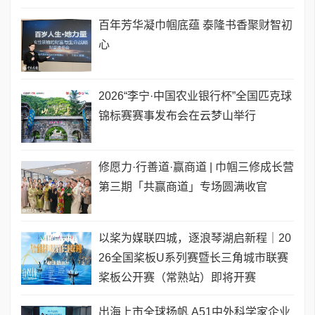
百年芳华凝巾帼底蕴 泰隆书香聚财智初
心
2026“李宁·中国农业银行杯”全国匹克球
锦标赛赛事发布会在云梦山举行
修愿力·行善道·赢商道 | 巾帼三修成长营
第三期「共赢商道」专场圆满收官
以桨为媒联四城，逐浪琴湖启新程｜20
26全国桨板U系列赛暨长三角城市联赛
桨板公开赛（常熟站）即将开赛
出海上市全球扬帆 A51中外科学家企业